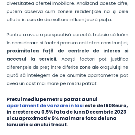
diversitatea ofertei imobiliare. Analizând aceste cifre,
putem observa cum zonele rezidențiale noi și cele
aflate în curs de dezvoltare influențează piața.
Pentru a avea o perspectivă corectă, trebuie să luăm
în considerare și factori precum calitatea construcției,
proximitatea față de centrele de interes și
accesul la servicii.
Acești factori pot justifica
diferențele de preț între diferite zone ale orașului și ne
ajută să înțelegem de ce anumite apartamente pot
avea un cost mai mare pe metru pătrat.
Pretul mediu pe metru patrat a unui
apartament de vanzare in Iasi
este de 1508euro,
in crestere cu 0.5% fata de luna Decembrie 2023
si cu aproximativ 9% mai mare fata de luna
Ianuarie a anului trecut.