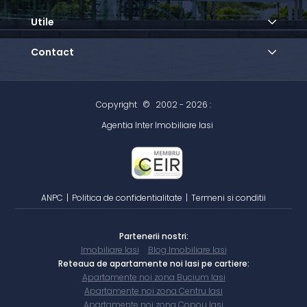
Utile
Contact
Copyright
©
2002 - 2026 :
Agentia Inter Imobiliare Iasi
ANPC
|
Politica de confidentialitate
|
Termeni si conditii
Partenerii nostri:
Imobiliare Iasi
Blog Imobiliare Iasi
Reteaua de apartamente noi Iasi pe cartiere:
Apartamente noi zona Bucium Iasi
Apartamente noi zona Centru Iasi
Apartamente noi zona Copou Iasi