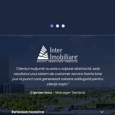
V
"Clientul mulţumit nu este o noţiune abstractă, este
rezultatul unui sistem de customer service foarte bine
pus la punct care generează valoare adăugată pentru
clienţii noştri."
Ciprian Iovu
- Manager General
Reteaua noastra