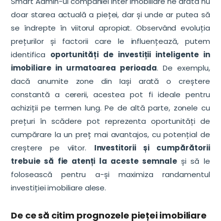
Smart Admin-ul companiei Inter Imobiliare ne arată nu
doar starea actuală a pieței, dar și unde ar putea să
se îndrepte în viitorul apropiat. Observând evoluția
prețurilor și factorii care le influențează, putem
identifica
oportunități de investiții inteligente in
imobiliare in urmatoarea perioada
. De exemplu,
dacă anumite zone din Iași arată o creștere
constantă a cererii, acestea pot fi ideale pentru
achiziții pe termen lung. Pe de altă parte, zonele cu
prețuri în scădere pot reprezenta oportunități de
cumpărare la un preț mai avantajos, cu potențial de
creștere pe viitor.
Investitorii și cumpărătorii
trebuie să fie atenți la aceste semnale
și să le
folosească pentru a-și maximiza randamentul
investiției imobiliare alese.
De ce să citim prognozele pieței imobiliare