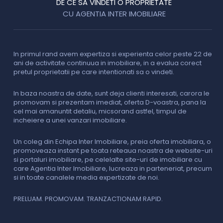
DE CE SA VINDETI O PROPRIETATE
CU AGENTIA INTER IMOBILIARE
In primul rand avem expertiza si experienta celor peste 22 de
P
ani de activitate continuua in imobiliare, in a evalua corect
o
pretul proprietatii pe care intentionati sa o vindeti.
p
c
In baza noastra de date, sunt deja clienti interesati, carora le
promovam si prezentam imediat, oferta D-voastra, pana la
D
cel mai amanuntit detaliu, micsorand astfel, timpul de
p
incheiere a unei vanzari imobiliare.
s
o
i
Un coleg din Echipa Inter Imobiliare, preia oferta imobiliara, o
promoveaza instant pe toata reteaua noastra de website-uri
si portaluri imobiliare, pe celelalte site-uri de imobiliare cu
O
care Agentia Inter Imobiliare, lucreaza in parteneriat, precum
I
si in toate canalele media expertizate de noi.
p
i
f
PRELUAM. PROMOVAM. TRANZACTIONAM RAPID.
v