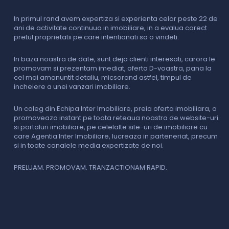
In primul rand avem expertiza si experienta celor peste 22 de
P
ani de activitate continuua in imobiliare, in a evalua corect
o
pretul proprietatii pe care intentionati sa o vindeti.
p
c
In baza noastra de date, sunt deja clienti interesati, carora le
promovam si prezentam imediat, oferta D-voastra, pana la
D
cel mai amanuntit detaliu, micsorand astfel, timpul de
p
incheiere a unei vanzari imobiliare.
s
o
i
Un coleg din Echipa Inter Imobiliare, preia oferta imobiliara, o
promoveaza instant pe toata reteaua noastra de website-uri
si portaluri imobiliare, pe celelalte site-uri de imobiliare cu
O
care Agentia Inter Imobiliare, lucreaza in parteneriat, precum
I
si in toate canalele media expertizate de noi.
p
i
f
PRELUAM. PROMOVAM. TRANZACTIONAM RAPID.
v
V