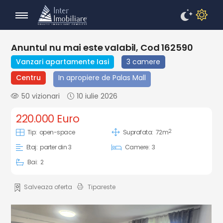
Anuntul nu mai este valabil, Cod 162590
Vanzari apartamente Iasi
3 camere
Centru
In apropiere de Palas Mall
50 vizionari
10 iulie 2026
220.000 Euro
2
Tip:
open-space
Suprafata:
72m
Etaj:
parter din 3
Camere:
3
Bai:
2
Salveaza oferta
Tipareste