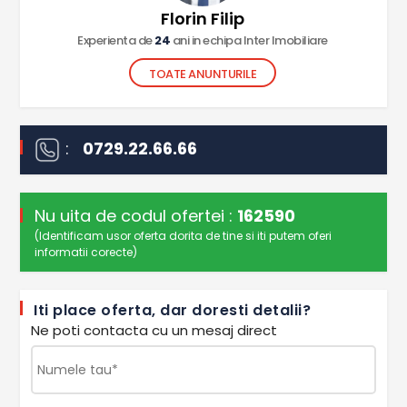
Florin Filip
Experienta de
24
ani in echipa Inter Imobiliare
TOATE ANUNTURILE
:
0729.22.66.66
Nu uita de codul ofertei :
162590
(Identificam usor oferta dorita de tine si iti putem oferi
informatii corecte)
Iti place oferta, dar doresti detalii?
Ne poti contacta cu un mesaj direct