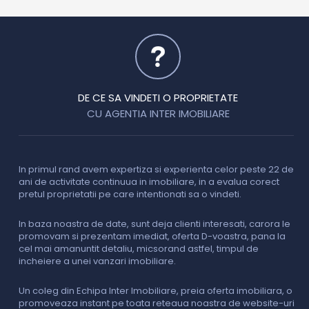
DE CE SA VINDETI O PROPRIETATE
CU AGENTIA INTER IMOBILIARE
In primul rand avem expertiza si experienta celor peste 22 de
P
ani de activitate continuua in imobiliare, in a evalua corect
o
pretul proprietatii pe care intentionati sa o vindeti.
p
c
In baza noastra de date, sunt deja clienti interesati, carora le
promovam si prezentam imediat, oferta D-voastra, pana la
D
cel mai amanuntit detaliu, micsorand astfel, timpul de
p
incheiere a unei vanzari imobiliare.
s
o
i
Un coleg din Echipa Inter Imobiliare, preia oferta imobiliara, o
promoveaza instant pe toata reteaua noastra de website-uri