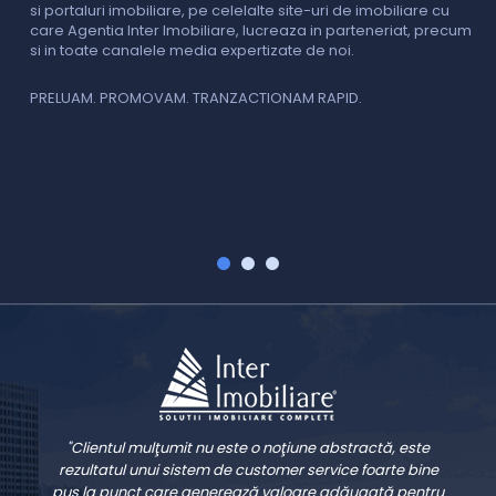
si portaluri imobiliare, pe celelalte site-uri de imobiliare cu
O
care Agentia Inter Imobiliare, lucreaza in parteneriat, precum
I
si in toate canalele media expertizate de noi.
p
i
f
PRELUAM. PROMOVAM. TRANZACTIONAM RAPID.
v
V
"Clientul mulţumit nu este o noţiune abstractă, este
rezultatul unui sistem de customer service foarte bine
pus la punct care generează valoare adăugată pentru