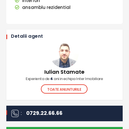
interfon
ansamblu rezidential
Detalii agent
Iulian Stamate
Experienta de
4
ani in echipa Inter Imobiliare
TOATE ANUNTURILE
:
0729.22.66.66