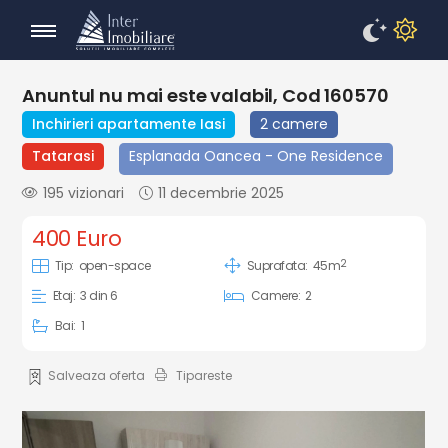
Anuntul nu mai este valabil, Cod 160570
Inchirieri apartamente Iasi
2 camere
Tatarasi
Esplanada Oancea - One Residence
195 vizionari
11 decembrie 2025
400 Euro
2
Tip:
open-space
Suprafata:
45m
Etaj:
3 din 6
Camere:
2
Bai:
1
Salveaza oferta
Tipareste