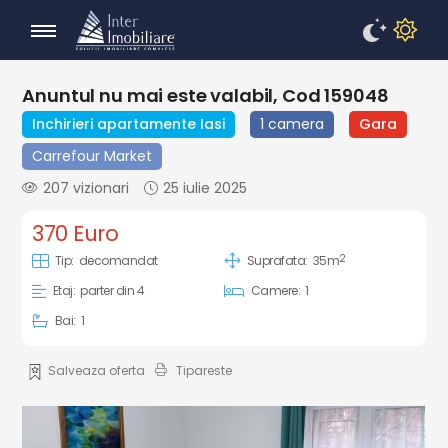
Anuntul nu mai este valabil, Cod 159048
Inchirieri apartamente Iasi
1 camera
Gara
Carrefour Market
207 vizionari
25 iulie 2025
370 Euro
2
Tip:
decomandat
Suprafata:
35m
Etaj:
parter din 4
Camere:
1
Bai:
1
Salveaza oferta
Tipareste