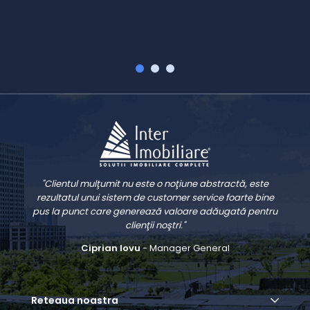
V
"Clientul mulţumit nu este o noţiune abstractă, este
rezultatul unui sistem de customer service foarte bine
pus la punct care generează valoare adăugată pentru
clienţii noştri."
Ciprian Iovu
- Manager General
Reteaua noastra