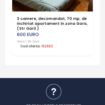
3 camere, decomandat, 70 mp, de
inchiriat apartament in zona Gara,
(Str Garii )
600 EURO
Gara
|
Str Garii
Cod oferta:
162653