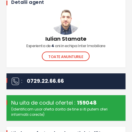
Detalii agent
Iulian Stamate
Experienta de
4
ani in echipa Inter Imobiliare
TOATE ANUNTURILE
:
0729.22.66.66
Nu uita de codul ofertei :
159048
(Identificam usor oferta dorita de tine si iti putem oferi
informatii corecte)