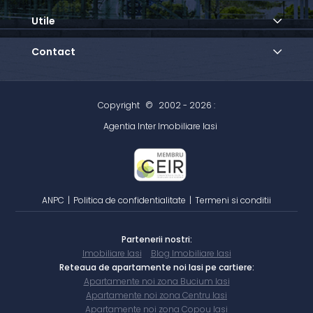
Utile
Contact
Copyright
©
2002 - 2026 :
Agentia Inter Imobiliare Iasi
ANPC
|
Politica de confidentialitate
|
Termeni si conditii
Partenerii nostri:
Imobiliare Iasi
Blog Imobiliare Iasi
Reteaua de apartamente noi Iasi pe cartiere:
Apartamente noi zona Bucium Iasi
Apartamente noi zona Centru Iasi
Apartamente noi zona Copou Iasi