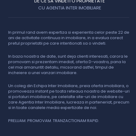
DE CE SA VINDETI O PROPRIETATE
CU AGENTIA INTER IMOBILIARE
In primul rand avem expertiza si experienta celor peste 22 de
P
ani de activitate continuua in imobiliare, in a evalua corect
o
pretul proprietatii pe care intentionati sa o vindeti.
p
c
In baza noastra de date, sunt deja clienti interesati, carora le
promovam si prezentam imediat, oferta D-voastra, pana la
D
cel mai amanuntit detaliu, micsorand astfel, timpul de
p
incheiere a unei vanzari imobiliare.
s
o
i
Un coleg din Echipa Inter Imobiliare, preia oferta imobiliara, o
promoveaza instant pe toata reteaua noastra de website-uri
si portaluri imobiliare, pe celelalte site-uri de imobiliare cu
O
care Agentia Inter Imobiliare, lucreaza in parteneriat, precum
I
si in toate canalele media expertizate de noi.
p
i
f
PRELUAM. PROMOVAM. TRANZACTIONAM RAPID.
v