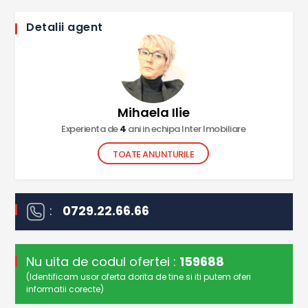
Detalii agent
Mihaela Ilie
Experienta de
4
ani in echipa Inter Imobiliare
TOATE ANUNTURILE
:
0729.22.66.66
Nu uita de codul ofertei :
159688
(Identificam usor oferta dorita de tine si iti putem oferi
informatii corecte)