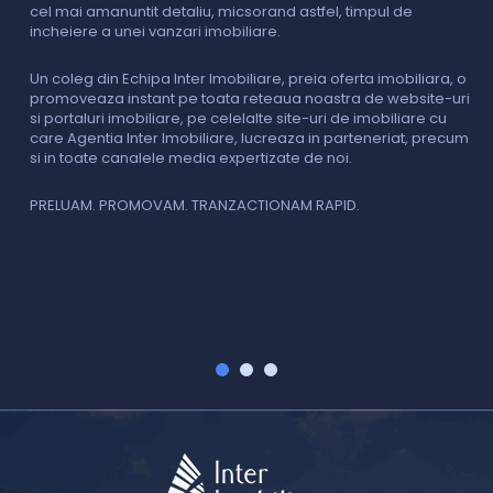
cel mai amanuntit detaliu, micsorand astfel, timpul de
p
incheiere a unei vanzari imobiliare.
s
o
i
Un coleg din Echipa Inter Imobiliare, preia oferta imobiliara, o
promoveaza instant pe toata reteaua noastra de website-uri
si portaluri imobiliare, pe celelalte site-uri de imobiliare cu
O
care Agentia Inter Imobiliare, lucreaza in parteneriat, precum
I
si in toate canalele media expertizate de noi.
p
i
f
PRELUAM. PROMOVAM. TRANZACTIONAM RAPID.
v
V