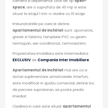
camera si dependinte. Este de tip
open-
space
, are o suprafata de 40 mp si este
situat la etajul 1 intr-o cladire cu 10 etaje.
Imbunatatirile pe care le detine
apartamentul de inchiriat
sunt: apometre,
gresie si faianta, tamplarie PVC cu geam
termopan, aer conditionat, termosistem.
Proprietatea imobiliara este intermediata
EXCLUSIV
de
Compania Inter Imobiliare
.
Apartamentul de inchiriat
mai are ca si
dotari suplimentare urmatoarele: interfon,
este modificat in spatiu comercial, detine loc
de parcare suprateran, se poate preda
imediat.
Cladirea in care este situat
apartamentul