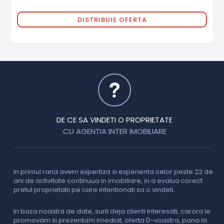
DISTRIBUIE OFERTA
DE CE SA VINDETI O PROPRIETATE
CU AGENTIA INTER IMOBILIARE
In primul rand avem expertiza si experienta celor peste 22 de
P
ani de activitate continuua in imobiliare, in a evalua corect
o
pretul proprietatii pe care intentionati sa o vindeti.
p
c
In baza noastra de date, sunt deja clienti interesati, carora le
promovam si prezentam imediat, oferta D-voastra, pana la
D