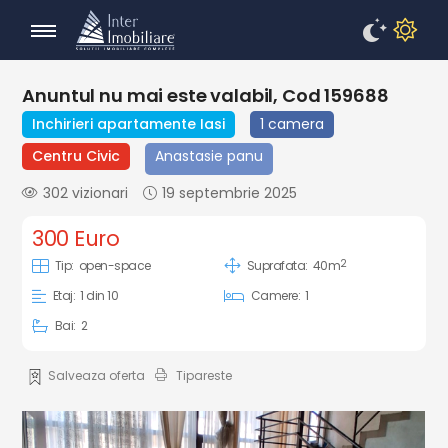
Anuntul nu mai este valabil, Cod 159688
Inchirieri apartamente Iasi
1 camera
Centru Civic
Anastasie panu
302 vizionari
19 septembrie 2025
300 Euro
2
Tip:
open-space
Suprafata:
40m
Etaj:
1 din 10
Camere:
1
Bai:
2
Salveaza oferta
Tipareste